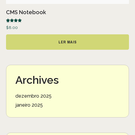
CMS Notebook
Avaliação
$
8.00
5.00
de 5
LER MAIS
Archives
dezembro 2025
janeiro 2025