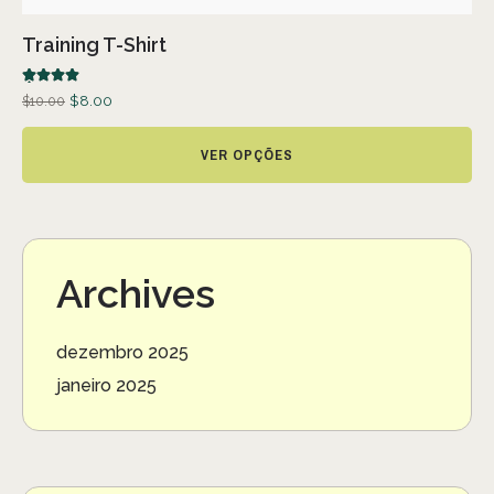
Training T-Shirt
Avaliação
$
8.00
$
10.00
5.00
de 5
VER OPÇÕES
Archives
dezembro 2025
janeiro 2025